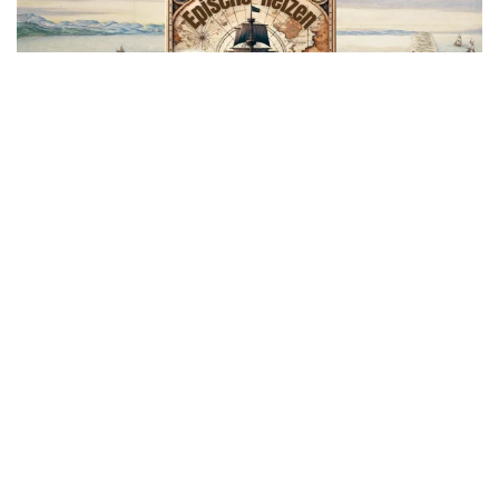
Podcasts “Epische Reizen”
De Linschoten-Vereeniging werd op 7 maart
1908 opgericht door een aantal historici,
zakenlieden en oud-zeevarenden die zich
bijzonder interesseerden voor het reisverhaal.
Met Jan Huygen van Linschoten voor ogen, de
man die aan het einde van de zestiende eeuw
zijn reisgeschriften publiceerde en daarmee
voor handelaars en avonturiers uit de