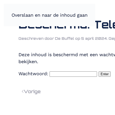
Overslaan en naar de inhoud gaan
Beschermd: Tele
Geschreven door
De Buffel
op
5 april 2024
. Ge
Deze inhoud is beschermd met een wachtw
bekijken.
Wachtwoord:
Vorige