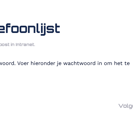
foonlijst
post in
Intranet
.
oord. Voer hieronder je wachtwoord in om het te
Volg