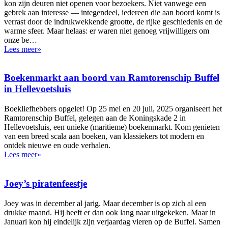
kon zijn deuren niet openen voor bezoekers. Niet vanwege een
gebrek aan interesse — integendeel, iedereen die aan boord komt is
verrast door de indrukwekkende grootte, de rijke geschiedenis en de
warme sfeer. Maar helaas: er waren niet genoeg vrijwilligers om
onze be…
Lees meer»
Boekenmarkt aan boord van Ramtorenschip Buffel
in Hellevoetsluis
Boekliefhebbers opgelet! Op 25 mei en 20 juli, 2025 organiseert het
Ramtorenschip Buffel, gelegen aan de Koningskade 2 in
Hellevoetsluis, een unieke (maritieme) boekenmarkt. Kom genieten
van een breed scala aan boeken, van klassiekers tot modern en
ontdek nieuwe en oude verhalen.
Lees meer»
Joey’s piratenfeestje
Joey was in december al jarig. Maar december is op zich al een
drukke maand. Hij heeft er dan ook lang naar uitgekeken. Maar in
Januari kon hij eindelijk zijn verjaardag vieren op de Buffel. Samen