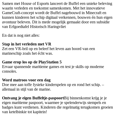
Samen met House of Esports lanceert de Buffel een unieke beleving
waarin verleden en toekomst samenkomen. Met het innovatieve
GameCraft-concept wordt de Buffel nagebouwd in Minecraft en
kunnen kinderen het schip digitaal verkennen, bouwen én hun eigen
avontuur beleven. Dit is mede mogelijk gemaakt door een subsidie
van Erfgoedtafel Historisch Haringvliet
En dat is nog niet alles:
Stap in het verleden met VR
Zet een VR-bril op en beleef het leven aan boord van een
marineschip zoals het écht was.
Game erop los op de PlayStation 5
Ervaar spannende maritieme games en test je skills op moderne
consoles.
Word matroos voor een dag
Doe mee aan toffe fysieke kinderspelen op en rond het schip. –
allemaal in stijl van de marine.
Ontvang je eigen Buffeltje-paspoort
Bij binnenkomst krijg je je
eigen maritieme paspoort, waarmee je spelenderwijs stempels en
badges kunt verdienen. Kinderen die regelmatig terugkomen groeien
van ketelbinkie tot kapitein!