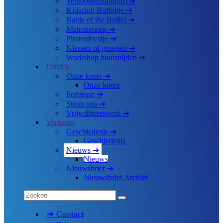
Tentoonstelling(en) ➔
Kidsclub Buffeltje ➔
Battle of the Buffel ➔
Matrozenreis ➔
Piratenfeestje ➔
Klassen of groepen ➔
Workshop houtsnijden ➔
Ontdek
Onze koers ➔
Onze koers
Fortresse ➔
Steun ons ➔
Vrijwilligerswerk ➔
Verhalen
Geschiedenis ➔
Geschiedenis
Nieuws ➔
Nieuws
Nieuwsbrief ➔
Nieuwsbrief Archief
➔ Contact