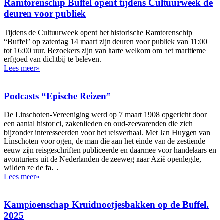
Ramtorenschip Buffel opent tijdens Cultuurweek de
deuren voor publiek
Tijdens de Cultuurweek opent het historische Ramtorenschip
“Buffel” op zaterdag 14 maart zijn deuren voor publiek van 11:00
tot 16:00 uur. Bezoekers zijn van harte welkom om het maritieme
erfgoed van dichtbij te beleven.
Lees meer»
Podcasts “Epische Reizen”
De Linschoten-Vereeniging werd op 7 maart 1908 opgericht door
een aantal historici, zakenlieden en oud-zeevarenden die zich
bijzonder interesseerden voor het reisverhaal. Met Jan Huygen van
Linschoten voor ogen, de man die aan het einde van de zestiende
eeuw zijn reisgeschriften publiceerde en daarmee voor handelaars en
avonturiers uit de Nederlanden de zeeweg naar Azië openlegde,
wilden ze de fa…
Lees meer»
Kampioenschap Kruidnootjesbakken op de Buffel.
2025