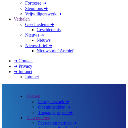
Fortresse ➔
Steun ons ➔
Vrijwilligerswerk ➔
Verhalen
Geschiedenis ➔
Geschiedenis
Nieuws ➔
Nieuws
Nieuwsbrief ➔
Nieuwsbrief Archief
➔ Contact
➔ Privacy
➔ Intranet
Intranet
Bezoek
Plan je bezoek ➔
Openingstijden ➔
Toegangsprijzen ➔
Zien en doen
Feesten en partijen ➔