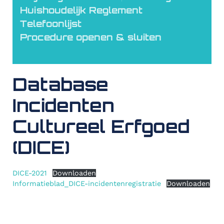
Huishoudelijk Reglement
Telefoonlijst
Procedure openen & sluiten
Database
Incidenten
Cultureel Erfgoed
(DICE)
DICE-2021
Downloaden
Informatieblad_DICE-incidentenregistratie
Downloaden